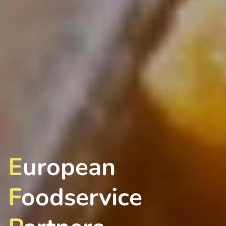
E
uropean
F
oodservice